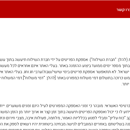
רו קשר
הלן: "חברת השילוח"). אספקת הפריטים על ידי חברת השילוח תיעשה בתוך עשרה 
 בתוך מספר ימים ממועד ביצוע ההזמנה באתר. בעלי האתר אינם אחראים לכל מעשה
שראל. לא תתאפשר אספקת פריטים בימי שישי/שבת/ערבי חג וחג. בעלי האתר אינ
מש כרוכה בתשלום דמי משלוח כמפורט באתר [להלן: "דמי משלוח"].דמי המשלוח ית
יותר.
טיסי האשראי. מובהר כי זמני האספקה המפורטים לעיל הינם זמנים משוערים. ייתכ
ע לו כי יכול ואספקת הפריטים תיעשה בתוך זמן קצר או ארוך יותר מן הזמן המשוער 
"כוח עליון" ומבלי לפגוע בכלליות האמור, מלחמה, פעולות איבה, מצבי חירום ונז
יננה בשליטתם .באזורים המוגבלים לגישה מבחינה ביטחונית יהיו רשאים לספק את