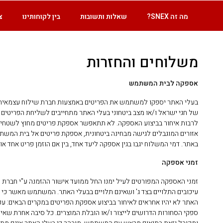
מה זה SNEX?
שאלות ותשובות
בין לקוחותינו
צ
משלוחים והחזרות
אספקה לבית המשתמש
בעלי האתר יספקו למשתמש את הפריטים באמצעות חברת שילוח עצמאית (ל
של חגי ישראל ו/או מצב ביטחוני בעלי האתר מתחייבים לשליחת הפריטים
לרבות איחור בביצוע האספקה. לא תתאפשר אספקת פריטים מחוץ לשטחי י
אזורים המוגבלים לגישה מבחינה ביטחונית, אספקת פריטים אל בית המשת
באתר. דמי המשלוח יגבו בגין אספקה ליעד אחד, בין אם הוזמן פריט אחד או 
זמני אספקה
זמני האספקה המפורטים לעיל ימנו החל ממועד אישור ההזמנה ע"י חברת כר
עיכובים התלויים בצד ג' ושאינם תלויים בבעלי האתר. המשתמש מאשר כי ידו
האתר לא יהיו אחראים לאיחור בביצוע אספקת הפריטים במקרים הבאים: עקב 
ספקי הסחורות הדרושים לייצור ו/או הובלת המוצרים. כל סיבה אחרת שא