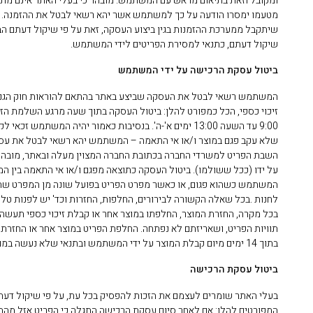
ומקובל וזאת בתיאום מראש עם המשתמש. מובהר כי בעלי האתר אינם מתחיי
מטעמו ימסרו הודעה על כך למשתמש אשר יהא רשאי לבטל את ההזמנה. מ
שיתקבל ממערכת ההזמנות בגין ביצוע העסקה, זאת על פי שיקול דעתם הבלע
שיקול דעתם, כתנאי למסירת הפריטים לידי המשתמש.
ביטול עסקת הרכישה על ידי המשתמש
9:00 עד השעה 13:00 ימים א'-ה'. בנסיבות כאמור יהיה 
השבת הפריט למשרדי החברה בכתובת החברה המצוין מעלה ובאתר, מובהר
על ידו (ככל ששולמו). ביטול העסקה כתוצאה מפגם ו/או אי התאמה בין המ
בכל מקרה, החזרת המוצר, החלפתו במוצר אחר או קבלת זיכוי כספי תעשה 
תוויות הפריט, ושאריזתם לא נפתחה. החלפת הפריט במוצר אחר או החזרתו
בתוך 14 ימים מיום קבלת המוצר על ידי המשתמש ובתנאי שלא נעשה במוצר שימוש.
ביטול עסקת הרכישה
בעלי האתר שומרים לעצמם את הזכות להפסיק בכל עת, על פי שיקול דעת
המפורטים להלן: אם לאחר סיום עסקת הרכישה התגלה כי הפריט אזל מהמ