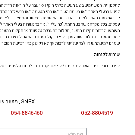
לתקנון זה. המשתמש ביצע מעשה בלתי חוקי ו/או עבר על הוראות הדין;
לפגוע בבעלי האתר ו/או בשמם הטוב ו/או במי מטעמה ו/או בפעילותו התק
עסקים. בכל מקרה אשר בו, מחמת "כח עליון", אין באפשרות בעלי האתר ל
משמעו: לרבות תקלות מחשב, תקלות במערכת טלפונים או תקלות במערכות
למשתמש פריט חלופי שווה ערך, לפי שיקול דעתם ובהתאם לנסיבות הביטול.
שנגרם למשתמש או לצד שלישי לרבות אך לא רק נזק בגין רכישת המוצר ו/
שירות לקוחות
לפרטים ובירורים באשר למוצרים ו/או לאספקתם ניתן לפנות טלפונית בטלפון 052-8804519 הזמין מהשעה 9:00 עד השעה 13:00 ימים א'-ה' או בדוא"ל hwh-int.com
צ
SNEX , מושב שרונה, ת.ד: 30, מיקוד: 1523200
054-8846460
052-8804519