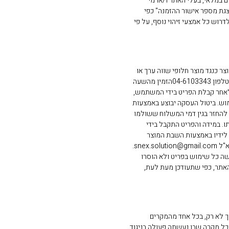
 במלאי, בעלי האתר ו/או מי
גת מספר אישור ההזמנה" כפי
וש כל אמצעי זיהוי נוסף, על פי
כן") או לחילופין, להחליף את המוצר כנגד מוצר חלופי שווה ערך או
זיכוי כספי, הכל כמפורט להלן: ביטול העסקה בתוך שעה מרגע השלמת הזמנת הפריטים באתר ולפני משלוח הפריט - יעשה באמצעות הודעת ביטול טלפונית בטלפון 04-6103343הזמין מהשעה
עסקה לאחר קבלת הפריט בידי המשתמש,
י שהמוצר תקין ולא נעשה בו שימוש. ביטול העסקה יבוצע באמצעות
להחזר בגין דמי המשלוח ששולמו
ו. במידה והפריט התקבל בידי
תר, כי אז רשאי המשתמש לבטל את העסקה בתוך 14 יום מיום קבלת הפריט לידיו באמצעות השבת המוצר
לחנות .בכל שאלה הקשורה לבירורים, החלפות, החזרות וכד' יש לפנות טלפונית בטלפון 04-6103343 הזמין מהשעה 9:00 עד השעה 13:00 ימים א'-ה' או בדוא"ל snex.solution@gmail.com.
שה כל שימוש בפריט ולא הוסרו
האתר, כפי שתעודכן מעת לעת,
 לא רק, בכל אחד מהמקרים
ל מקרה שבו נעשתה פעולה בניגוד