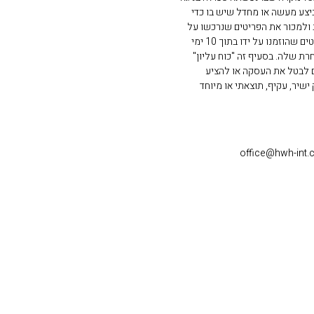
יצע מעשה או מחדל שיש בו כדי
 ולמכור את הפריטים שנרכשו על
ידו באמצעות האתר לצד ג'. בהקשר זה המשתמש מאשר ומתחייב כי לא ימכור פריטים שרכש באתר לצד ג' כלשהו. המשתמש לא הגיע לחנות לאסוף את הפריטים שהוזמנו על ידו בתוך 10 ימי
ת שלה. בסעיף זה "כוח עליון"
 לבטל את העסקה או להציע
שיר, עקיף, תוצאתי או מיוחד