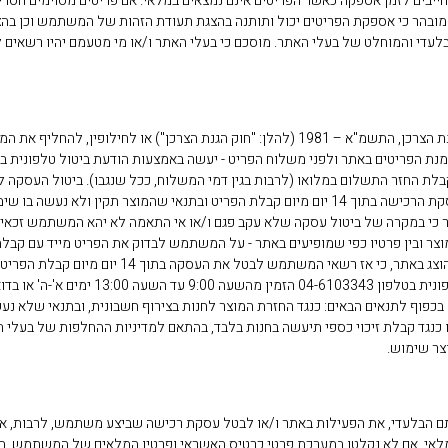
בים לזמן אספקה כאשר הפריטים אינם נמצאים במלאי. אם פריטים מסוימים חסרים
ובהר כי אספקת הפריטים יכול ותותנה בהצגת תעודת הזהות של המשתמש וכן בהצ
די והמוחלט של בעלי האתר. מוסכם כי בעלי האתר ו/או מי מטעמם יהיו רשאים לדר
המשתמש רשאי לבטל את העסקה שביצע באתר בהתאם להוראות חוק הגנת הצרכן, התשמ"א – 1981 (להלן: "חוק הגנת הצר
המשתמש זכאי לקבלת החזר התשלום במלואו (לרבות בגין דמי המשלוח, ככל שנגבו). ביטול ה
שלא עקב פגם במוצר ו/או אי התאמה – המשתמש יהא רשאי לבטל את עסקת הרכישה בתוך 14 יום מיום קבלת הפריט ובתנא
 כי במקרה של ביטול עסקה שלא עקב פגם ו/או אי התאמה לא יהא המשתמש זכאי 
וצר ובין פרטיו כפי שמופיעים באתר - על המשתמש לבדוק את הפריט מייד עם קבלת
המשתמש כשהוא פגום, או כאשר מפרט הפריט בפועל שונה מן המפרט שהוצג בא
בכפוף לתנאים הבאים: כנגד החזרת המוצר לחנות בצירוף חשבונית, ובתנאי שלא נע
 כנגד קבלת זיכוי כספי תיעשה בחנות בלבד, בהתאם למדיניות ההחלפות של בעלי 
ם הבלעדי, את הפעילות באתר ו/או לבטל עסקת רכישה שביצע משתמש, לרבות, אך
לאי. אם לא נקלטו במערכת פרטי כרטיס האשראי ופרטיו המלאים של המשתמש. בכ